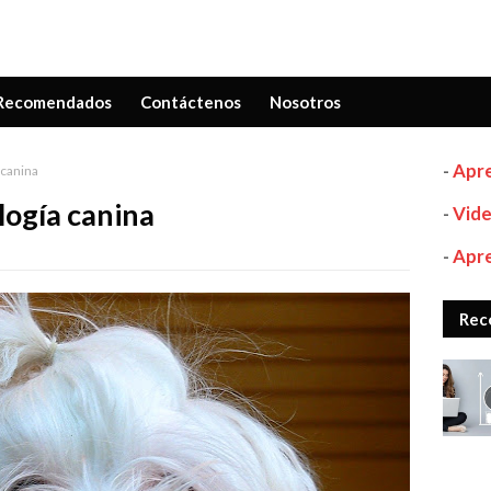
Recomendados
Contáctenos
Nosotros
-
Apre
 canina
ología canina
-
Vide
-
Apre
Rec