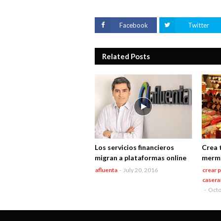
Facebook
Twitter
Related Posts
Los servicios financieros
Crea 
migran a plataformas online
merme
afluenta
-
July 20, 2016
crear 
casera
-
Octo