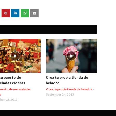
tu puesto de
Crea tu propia tienda de
ladas caseras
helados
puesto de mermeladas
Crea tu propia tienda de helados
-
s
September 24, 2015
ber 02, 2015