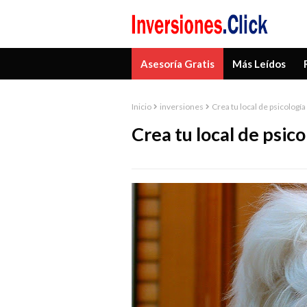
Asesoría Gratis
Más Leídos
Inicio
inversiones
Crea tu local de psicología
Crea tu local de psic