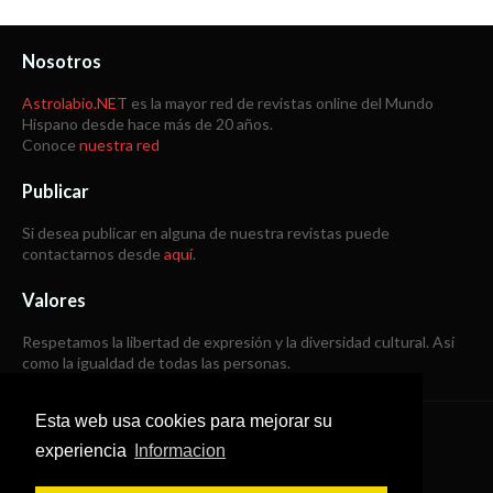
Nosotros
Astrolabio.NET
es la mayor red de revistas online del Mundo
Hispano desde hace más de 20 años.
Conoce
nuestra red
Publicar
Si desea publicar en alguna de nuestra revistas puede
contactarnos desde
aquí
.
Valores
Respetamos la libertad de expresión y la diversidad cultural. Así
como la igualdad de todas las personas.
Esta web usa cookies para mejorar su
Copyright © 1998 -
2026
experiencia
Informacion
Todos los derechos reservados