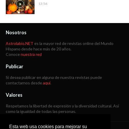
13:56
Nosotros
Astrolabio.NET
es la mayor red de revistas online del Mundo
Hispano desde hace más de 20 años.
Conoce
nuestra red
Publicar
Si desea publicar en alguna de nuestra revistas puede
contactarnos desde
aquí
.
Valores
Respetamos la libertad de expresión y la diversidad cultural. Así
como la igualdad de todas las personas.
Esta web usa cookies para mejorar su