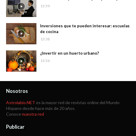
13:59
Inversiones que te pueden interesar: escuelas
de cocina
13:38
¿Invertir en un huerto urbano?
13:56
Nosotros
Astrolabio.NET
es la mayor red de revistas online del Mundo
Hispano desde hace más de 20 años.
Conoce
nuestra red
Publicar