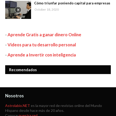
Cómo triunfar poniendo capital para empresas
October 18, 2020
-
Aprende Gratis a ganar dinero Online
-
Videos para tu desarrollo personal
-
Aprende a Invertir con inteligencia
Recomendados
Nosotros
Astrolabio.NET
es la mayor red de revistas online del Mundo
Hispano desde hace más de 20 años.
Conoce
nuestra red