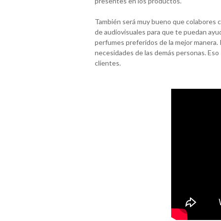
presentes en los productos.
También será muy bueno que colabores co
de audiovisuales para que te puedan ayud
perfumes preferidos de la mejor manera.
necesidades de las demás personas. Eso 
clientes.