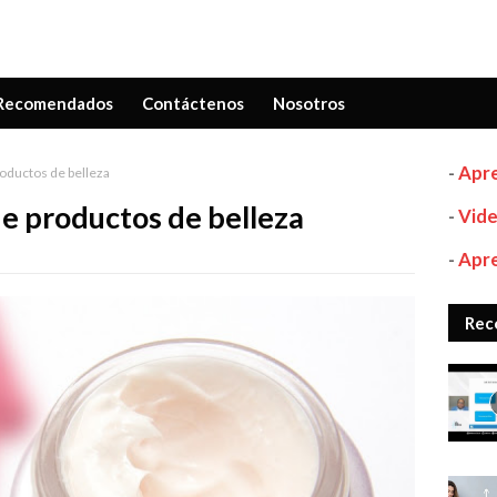
Recomendados
Contáctenos
Nosotros
-
Apre
oductos de belleza
e productos de belleza
-
Vide
-
Apre
Rec