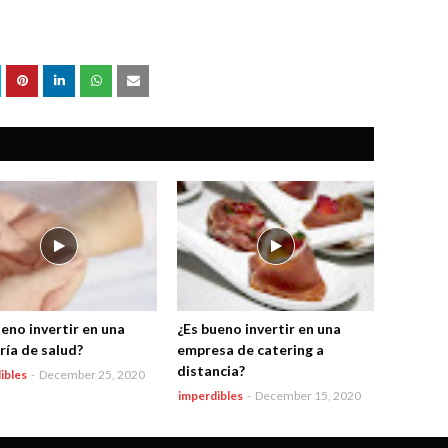
ueno invertir en una
¿Es bueno invertir en una
ría de salud?
empresa de catering a
distancia?
ibles
-
December 25, 2020
imperdibles
-
December 15, 2020