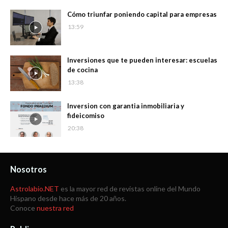
Cómo triunfar poniendo capital para empresas
13:59
Inversiones que te pueden interesar: escuelas
de cocina
13:38
Inversion con garantia inmobiliaria y
fideicomiso
20:38
Nosotros
Astrolabio.NET
es la mayor red de revistas online del Mundo
Hispano desde hace más de 20 años.
Conoce
nuestra red