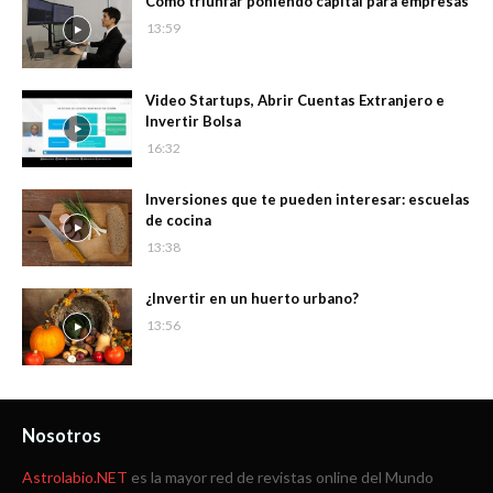
Cómo triunfar poniendo capital para empresas
13:59
Video Startups, Abrir Cuentas Extranjero e
Invertir Bolsa
16:32
Inversiones que te pueden interesar: escuelas
de cocina
13:38
¿Invertir en un huerto urbano?
13:56
Nosotros
Astrolabio.NET
es la mayor red de revistas online del Mundo